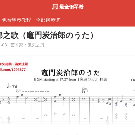
最全钢琴谱
免费钢琴教程
全部钢琴谱
郎之歌（竈門炭治郎のうた）
8-03
艺术家：鬼灭之刃