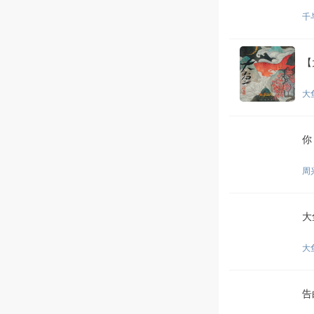
千
【
大
你
周
大
大
告