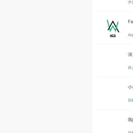
尹
Fa
Al
演
薛
小
田
我
田