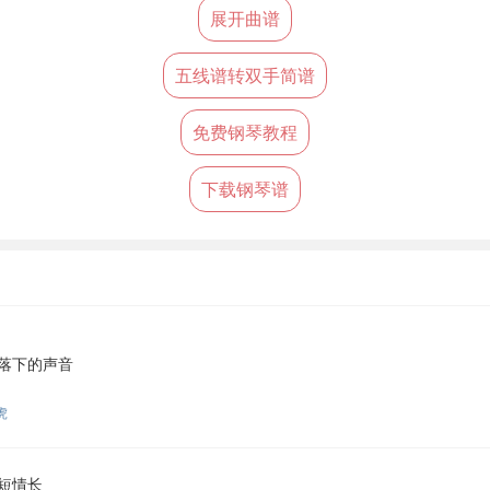
展开曲谱
五线谱转双手简谱
免费钢琴教程
下载钢琴谱
落下的声音
虎
短情长