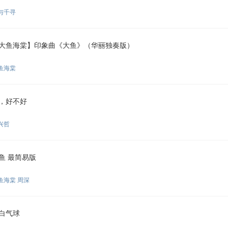
与千寻
大鱼海棠】印象曲《大鱼》（华丽独奏版）
鱼海棠
，好不好
兴哲
鱼 最简易版
鱼海棠 周深
白气球