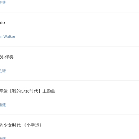
美莱
de
an Walker
员-伴奏
之谦
幸运【我的少女时代】主题曲
馥甄
的少女时代 《小幸运》
馥甄