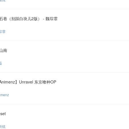
石巷（别踩白块儿2版） - 魏琮霏
琮霏
山南
磊
Animenz】Unravel 东京喰种OP
imenz
set
所炫