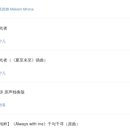
西姆-Maksim·Mrvica
光者
宁儿
光者（《夏至未至》插曲）
宁儿
凉 原声独奏版
碧晨
纯粹】《Always with me》千与千寻（原曲）