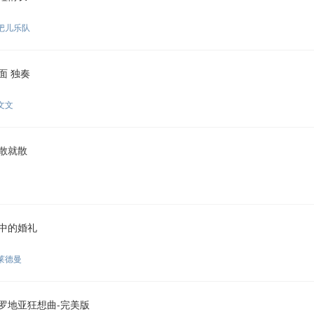
把儿乐队
面 独奏
文文
散就散
中的婚礼
莱德曼
罗地亚狂想曲-完美版