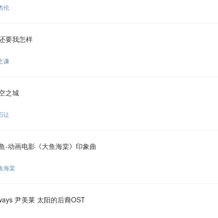
杰伦
还要我怎样
之谦
空之城
石让
鱼-动画电影《大鱼海棠》印象曲
鱼海棠
lways 尹美莱 太阳的后裔OST