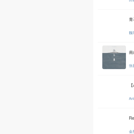
青
魏
南
张
【
An
Re
金