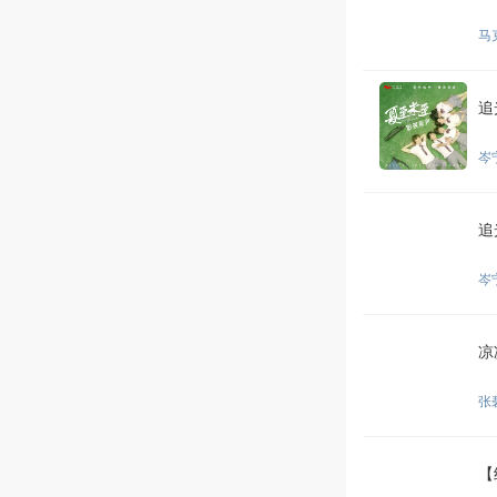
马克
追
岑
追
岑
凉
张
【