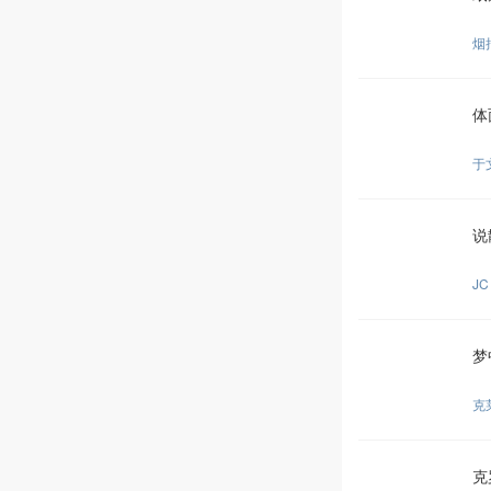
烟
体
于
说
JC
梦
克
克