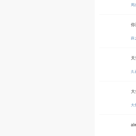
周
你
薛
天
久
大
大
a