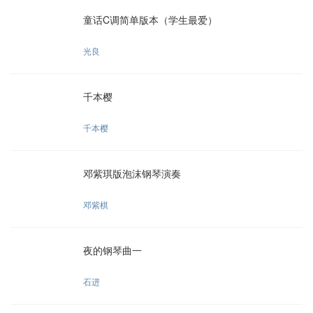
童话C调简单版本（学生最爱）
光良
千本樱
千本樱
邓紫琪版泡沫钢琴演奏
邓紫棋
夜的钢琴曲一
石进