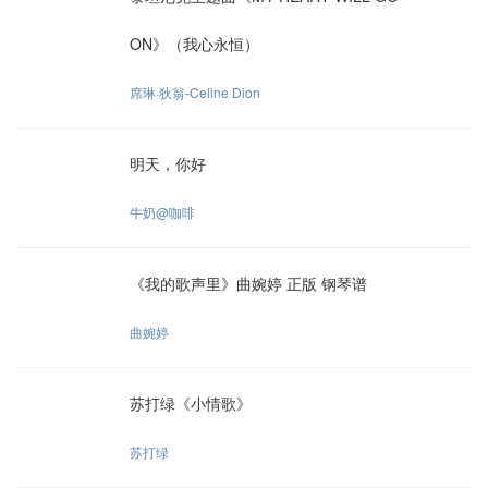
ON》（我心永恒）
席琳·狄翁-Celine Dion
明天，你好
牛奶@咖啡
《我的歌声里》曲婉婷 正版 钢琴谱
曲婉婷
苏打绿《小情歌》
苏打绿