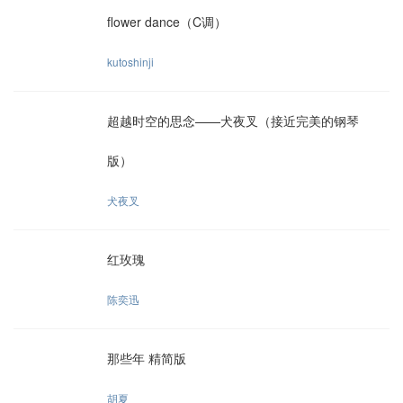
flower dance（C调）
kutoshinji
超越时空的思念——犬夜叉（接近完美的钢琴
版）
犬夜叉
红玫瑰
陈奕迅
那些年 精简版
胡夏