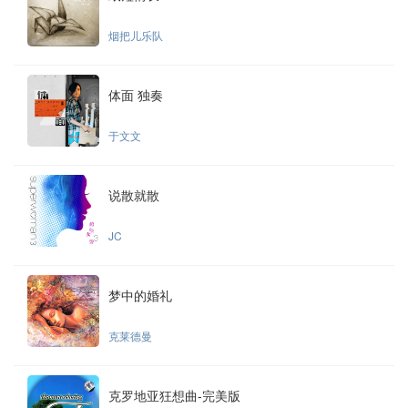
烟把儿乐队
体面 独奏
于文文
说散就散
JC
梦中的婚礼
克莱德曼
克罗地亚狂想曲-完美版