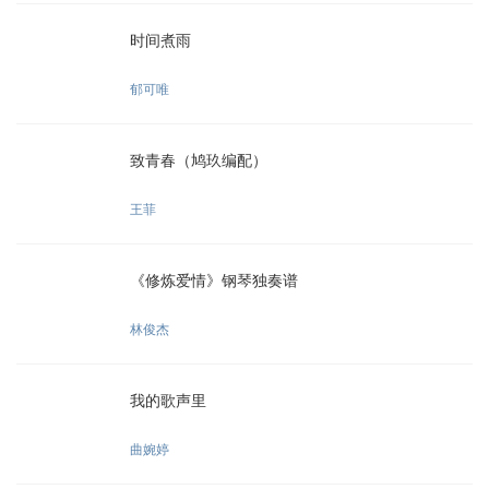
时间煮雨
郁可唯
致青春（鸠玖编配）
王菲
《修炼爱情》钢琴独奏谱
林俊杰
我的歌声里
曲婉婷