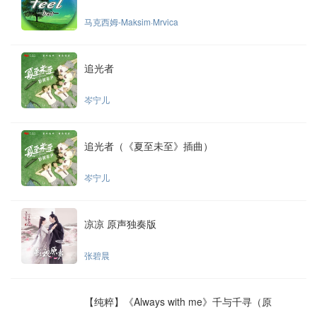
马克西姆-Maksim·Mrvica
追光者
岑宁儿
追光者（《夏至未至》插曲）
岑宁儿
凉凉 原声独奏版
张碧晨
【纯粹】《Always with me》千与千寻（原