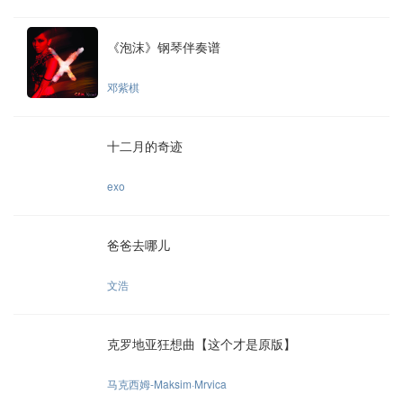
《泡沫》钢琴伴奏谱
邓紫棋
十二月的奇迹
exo
爸爸去哪儿
文浩
克罗地亚狂想曲【这个才是原版】
马克西姆-Maksim·Mrvica