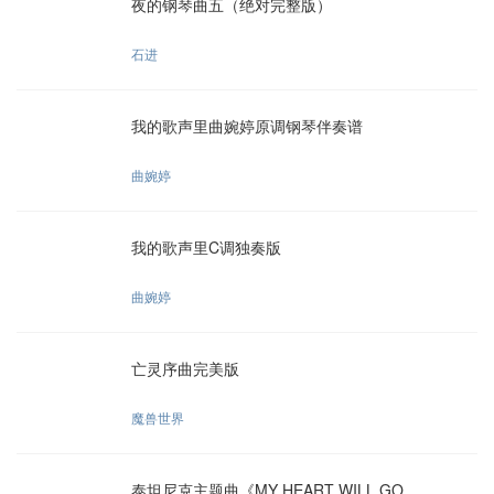
夜的钢琴曲五（绝对完整版）
石进
我的歌声里曲婉婷原调钢琴伴奏谱
曲婉婷
我的歌声里C调独奏版
曲婉婷
亡灵序曲完美版
魔兽世界
泰坦尼克主题曲《MY HEART WILL GO