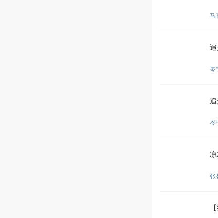
马克
追
岑
追
岑
凉
张
【