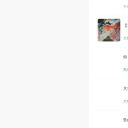
千
【
大
你
周
大
大
告