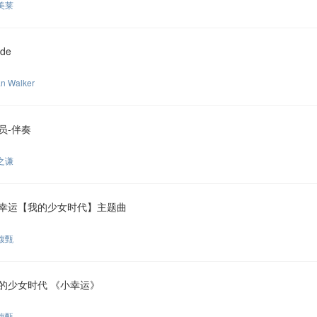
美莱
de
an Walker
员-伴奏
之谦
幸运【我的少女时代】主题曲
馥甄
的少女时代 《小幸运》
馥甄