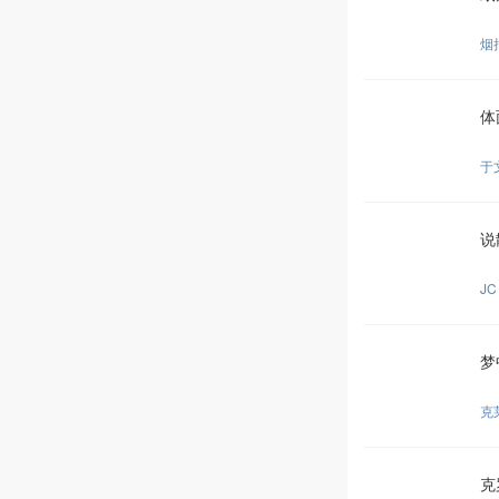
烟
体
于
说
JC
梦
克
克