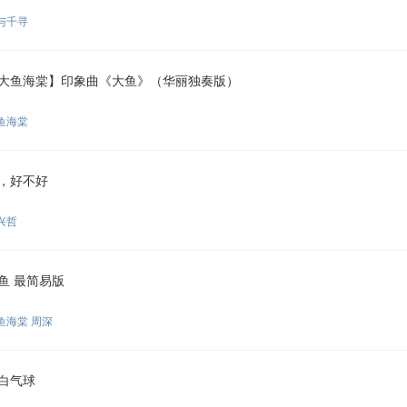
与千寻
大鱼海棠】印象曲《大鱼》（华丽独奏版）
鱼海棠
，好不好
兴哲
鱼 最简易版
鱼海棠 周深
白气球