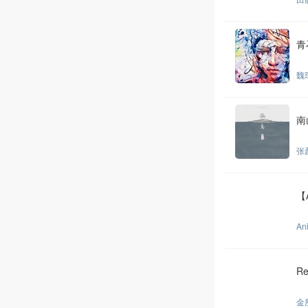
青
魏
南
张
【
An
Re
金