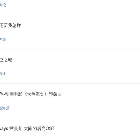
杰伦
还要我怎样
之谦
空之城
石让
鱼-动画电影《大鱼海棠》印象曲
鱼海棠
lways 尹美莱 太阳的后裔OST