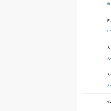
周
你
薛
天
久
大
大
a