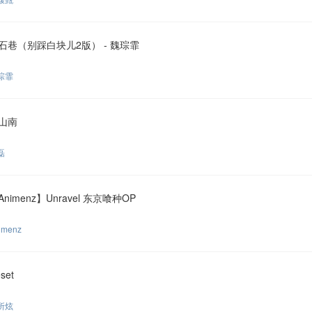
石巷（别踩白块儿2版） - 魏琮霏
琮霏
山南
磊
Animenz】Unravel 东京喰种OP
imenz
set
所炫