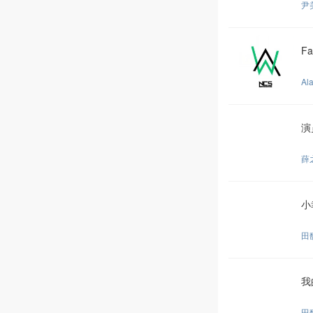
尹
Fa
Al
演
薛
小
田
我
田