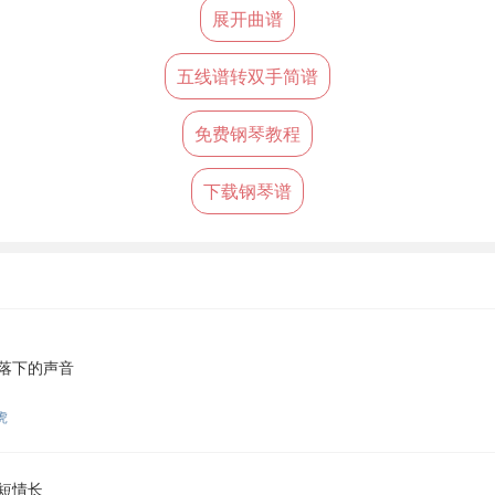
展开曲谱
五线谱转双手简谱
免费钢琴教程
下载钢琴谱
落下的声音
虎
短情长