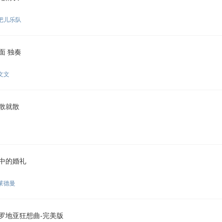
把儿乐队
面 独奏
文文
散就散
中的婚礼
莱德曼
罗地亚狂想曲-完美版