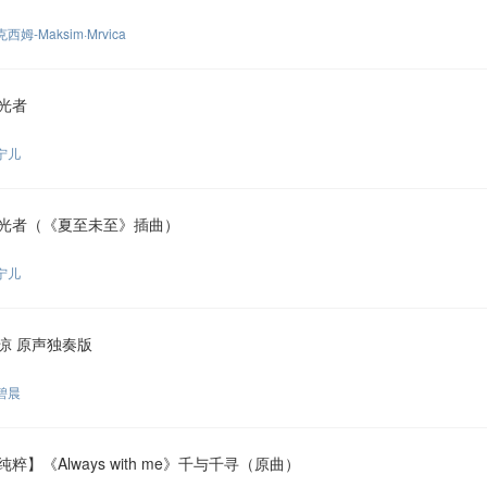
西姆-Maksim·Mrvica
光者
宁儿
光者（《夏至未至》插曲）
宁儿
凉 原声独奏版
碧晨
纯粹】《Always with me》千与千寻（原曲）