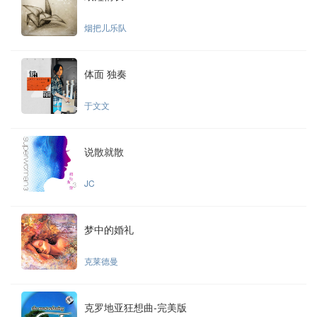
烟把儿乐队
体面 独奏
于文文
说散就散
JC
梦中的婚礼
克莱德曼
克罗地亚狂想曲-完美版