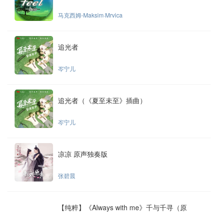
马克西姆-Maksim·Mrvica
追光者
岑宁儿
追光者（《夏至未至》插曲）
岑宁儿
凉凉 原声独奏版
张碧晨
【纯粹】《Always with me》千与千寻（原