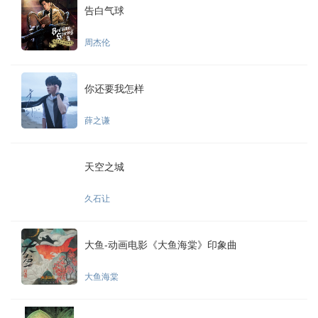
告白气球
周杰伦
你还要我怎样
薛之谦
天空之城
久石让
大鱼-动画电影《大鱼海棠》印象曲
大鱼海棠