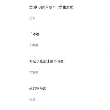
童话C调简单版本（学生最爱）
光良
千本樱
千本樱
邓紫琪版泡沫钢琴演奏
邓紫棋
夜的钢琴曲一
石进