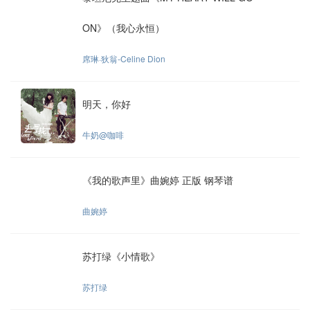
ON》（我心永恒）
席琳·狄翁-Celine Dion
明天，你好
牛奶@咖啡
《我的歌声里》曲婉婷 正版 钢琴谱
曲婉婷
苏打绿《小情歌》
苏打绿