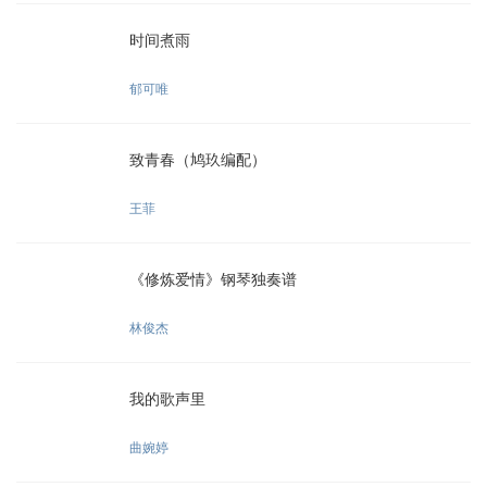
时间煮雨
郁可唯
致青春（鸠玖编配）
王菲
《修炼爱情》钢琴独奏谱
林俊杰
我的歌声里
曲婉婷