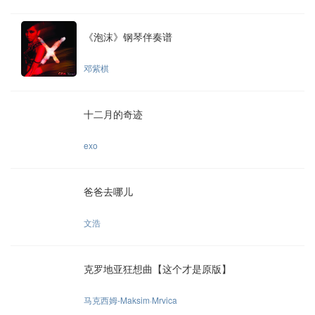
《泡沫》钢琴伴奏谱
邓紫棋
十二月的奇迹
exo
爸爸去哪儿
文浩
克罗地亚狂想曲【这个才是原版】
马克西姆-Maksim·Mrvica