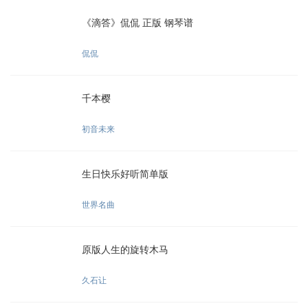
《滴答》侃侃 正版 钢琴谱
侃侃
千本樱
初音未来
生日快乐好听简单版
世界名曲
原版人生的旋转木马
久石让