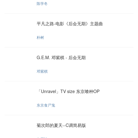
陈学冬
平凡之路-电影《后会无期》主题曲
朴树
G.E.M. 邓紫棋 - 后会无期
邓紫棋
「Unravel」TV size 东京喰种OP
东京食尸鬼
菊次郎的夏天--C调简易版