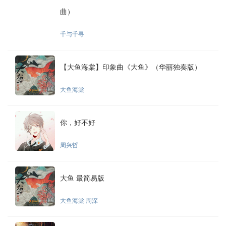
曲）
千与千寻
【大鱼海棠】印象曲《大鱼》（华丽独奏版）
大鱼海棠
你，好不好
周兴哲
大鱼 最简易版
大鱼海棠 周深