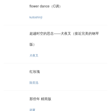
flower dance（C调）
kutoshinji
超越时空的思念——犬夜叉（接近完美的钢琴
版）
犬夜叉
红玫瑰
陈奕迅
那些年 精简版
胡夏