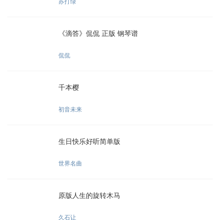
苏打绿
《滴答》侃侃 正版 钢琴谱
侃侃
千本樱
初音未来
生日快乐好听简单版
世界名曲
原版人生的旋转木马
久石让