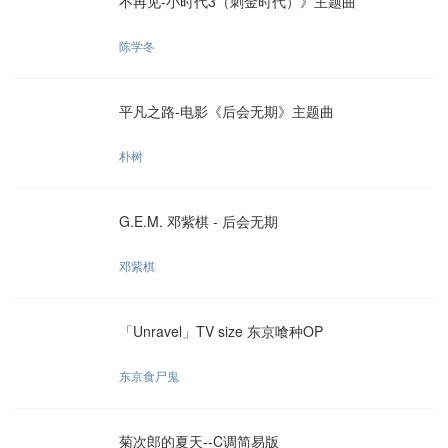
不再见-小时代3（刺金时代）》主题曲
陈学冬
平凡之路-电影《后会无期》主题曲
朴树
G.E.M. 邓紫棋 - 后会无期
邓紫棋
「Unravel」TV size 东京喰种OP
东京食尸鬼
菊次郎的夏天--C调简易版