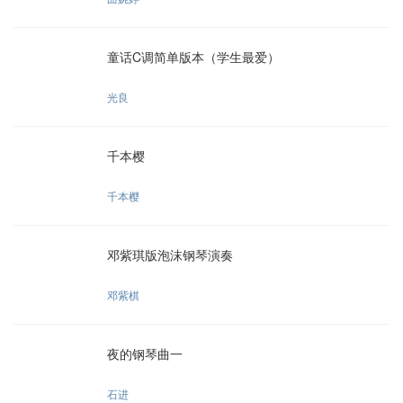
童话C调简单版本（学生最爱）
光良
千本樱
千本樱
邓紫琪版泡沫钢琴演奏
邓紫棋
夜的钢琴曲一
石进