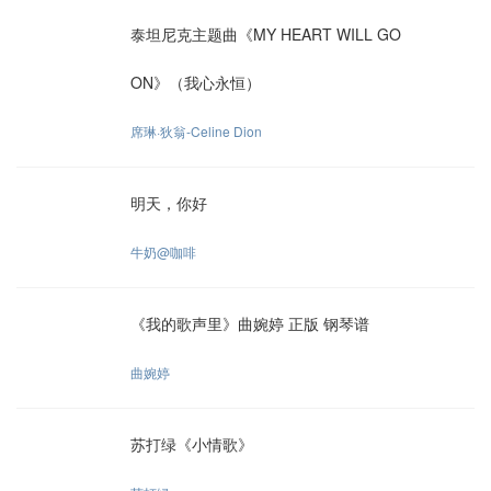
泰坦尼克主题曲《MY HEART WILL GO
ON》（我心永恒）
席琳·狄翁-Celine Dion
明天，你好
牛奶@咖啡
《我的歌声里》曲婉婷 正版 钢琴谱
曲婉婷
苏打绿《小情歌》