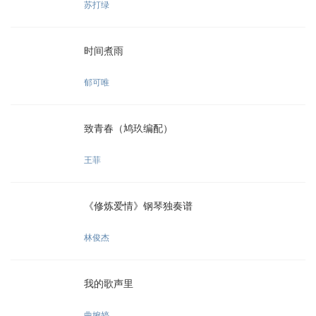
苏打绿
时间煮雨
郁可唯
致青春（鸠玖编配）
王菲
《修炼爱情》钢琴独奏谱
林俊杰
我的歌声里
曲婉婷