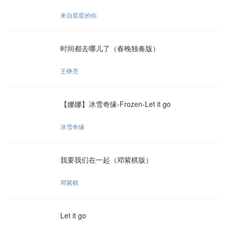
来自星星的你
时间都去哪儿了（春晚独奏版）
王铮亮
【娜娜】冰雪奇缘-Frozen-Let it go
冰雪奇缘
我要我们在一起（邓紫棋版）
邓紫棋
Let it go