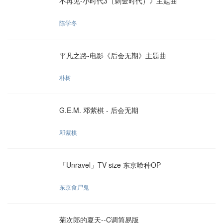
不再见-小时代3（刺金时代）》主题曲
陈学冬
平凡之路-电影《后会无期》主题曲
朴树
G.E.M. 邓紫棋 - 后会无期
邓紫棋
「Unravel」TV size 东京喰种OP
东京食尸鬼
菊次郎的夏天--C调简易版