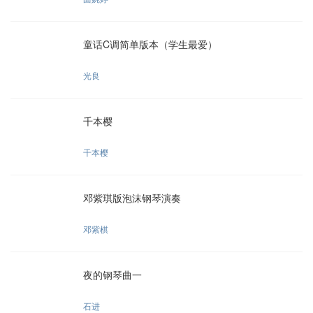
童话C调简单版本（学生最爱）
光良
千本樱
千本樱
邓紫琪版泡沫钢琴演奏
邓紫棋
夜的钢琴曲一
石进