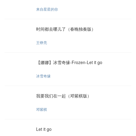
来自星星的你
时间都去哪儿了（春晚独奏版）
王铮亮
【娜娜】冰雪奇缘-Frozen-Let it go
冰雪奇缘
我要我们在一起（邓紫棋版）
邓紫棋
Let it go