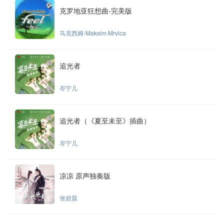
克罗地亚狂想曲-完美版
马克西姆-Maksim·Mrvica
追光者
岑宁儿
追光者（《夏至未至》插曲）
岑宁儿
凉凉 原声独奏版
张碧晨