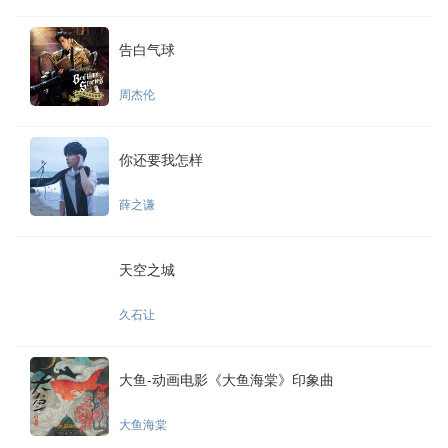
告白气球
周杰伦
你还要我怎样
薛之谦
天空之城
久石让
大鱼-动画电影《大鱼海棠》印象曲
大鱼海棠