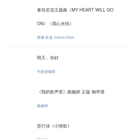
泰坦尼克主题曲《MY HEART WILL GO
ON》（我心永恒）
席琳·狄翁-Celine Dion
明天，你好
牛奶@咖啡
《我的歌声里》曲婉婷 正版 钢琴谱
曲婉婷
苏打绿《小情歌》