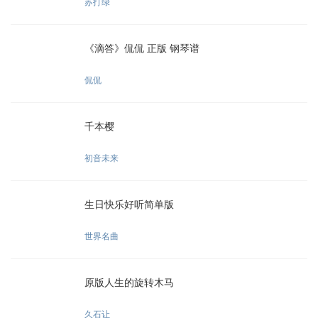
苏打绿
《滴答》侃侃 正版 钢琴谱
侃侃
千本樱
初音未来
生日快乐好听简单版
世界名曲
原版人生的旋转木马
久石让