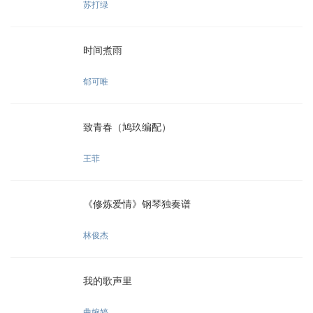
苏打绿
时间煮雨
郁可唯
致青春（鸠玖编配）
王菲
《修炼爱情》钢琴独奏谱
林俊杰
我的歌声里
曲婉婷