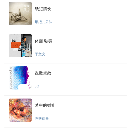
纸短情长
烟把儿乐队
体面 独奏
于文文
说散就散
JC
梦中的婚礼
克莱德曼