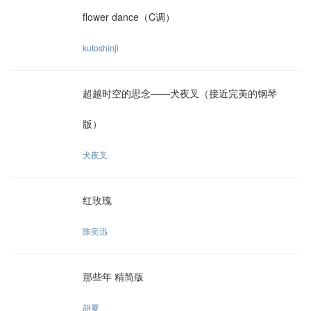
flower dance（C调）
kutoshinji
超越时空的思念——犬夜叉（接近完美的钢琴
版）
犬夜叉
红玫瑰
陈奕迅
那些年 精简版
胡夏