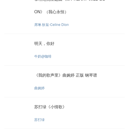
ON》（我心永恒）
席琳·狄翁-Celine Dion
明天，你好
牛奶@咖啡
《我的歌声里》曲婉婷 正版 钢琴谱
曲婉婷
苏打绿《小情歌》
苏打绿