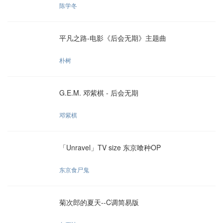
陈学冬
平凡之路-电影《后会无期》主题曲
朴树
G.E.M. 邓紫棋 - 后会无期
邓紫棋
「Unravel」TV size 东京喰种OP
东京食尸鬼
菊次郎的夏天--C调简易版