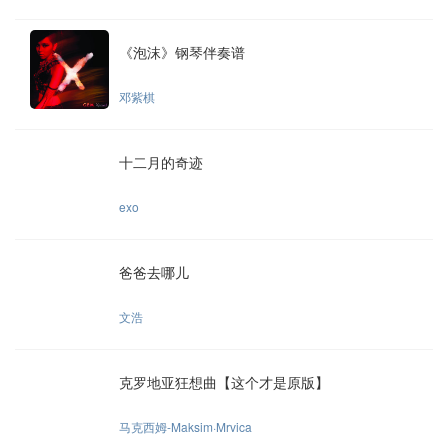
《泡沫》钢琴伴奏谱
邓紫棋
十二月的奇迹
exo
爸爸去哪儿
文浩
克罗地亚狂想曲【这个才是原版】
马克西姆-Maksim·Mrvica