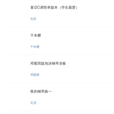
童话C调简单版本（学生最爱）
光良
千本樱
千本樱
邓紫琪版泡沫钢琴演奏
邓紫棋
夜的钢琴曲一
石进