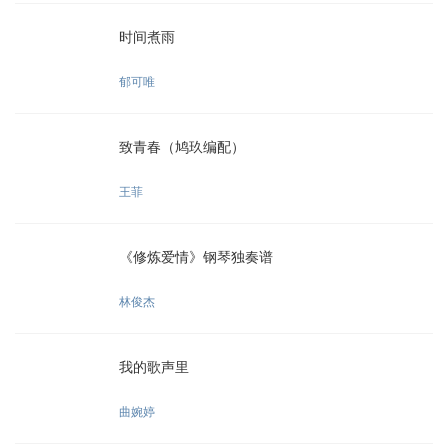
时间煮雨
郁可唯
致青春（鸠玖编配）
王菲
《修炼爱情》钢琴独奏谱
林俊杰
我的歌声里
曲婉婷