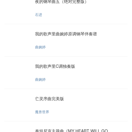
夜的钢琴曲五（绝对完整版）
石进
我的歌声里曲婉婷原调钢琴伴奏谱
曲婉婷
我的歌声里C调独奏版
曲婉婷
亡灵序曲完美版
魔兽世界
泰坦尼克主题曲《MY HEART WILL GO