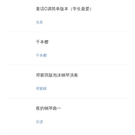
童话C调简单版本（学生最爱）
光良
千本樱
千本樱
邓紫琪版泡沫钢琴演奏
邓紫棋
夜的钢琴曲一
石进