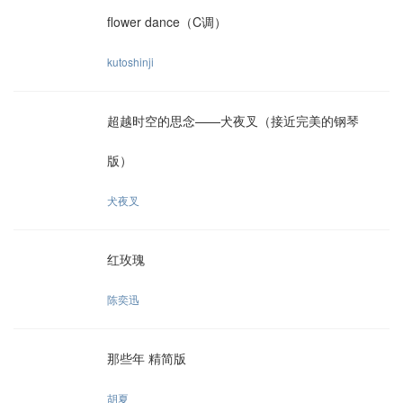
flower dance（C调）
kutoshinji
超越时空的思念——犬夜叉（接近完美的钢琴
版）
犬夜叉
红玫瑰
陈奕迅
那些年 精简版
胡夏