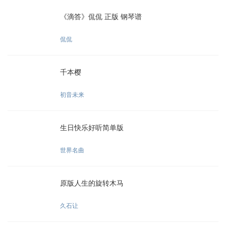
《滴答》侃侃 正版 钢琴谱
侃侃
千本樱
初音未来
生日快乐好听简单版
世界名曲
原版人生的旋转木马
久石让