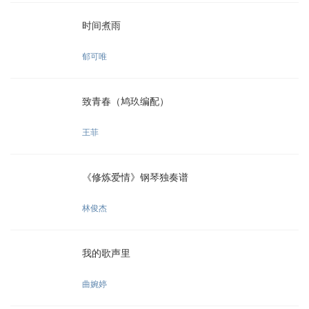
时间煮雨
郁可唯
致青春（鸠玖编配）
王菲
《修炼爱情》钢琴独奏谱
林俊杰
我的歌声里
曲婉婷