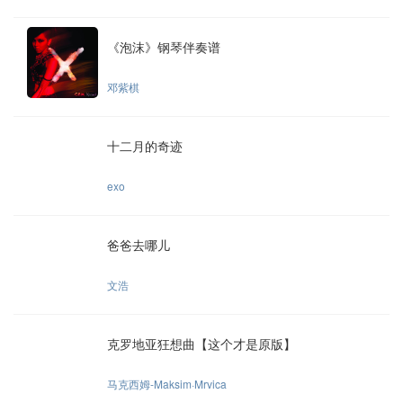
《泡沫》钢琴伴奏谱
邓紫棋
十二月的奇迹
exo
爸爸去哪儿
文浩
克罗地亚狂想曲【这个才是原版】
马克西姆-Maksim·Mrvica