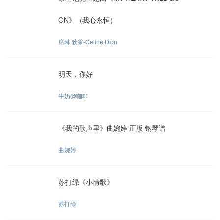
ON》（我心永恒）
席琳·狄翁-Celine Dion
明天，你好
牛奶@咖啡
《我的歌声里》曲婉婷 正版 钢琴谱
曲婉婷
苏打绿《小情歌》
苏打绿