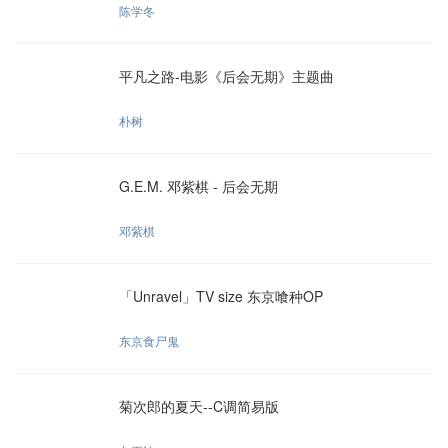
陈学冬
平凡之路-电影《后会无期》主题曲
朴树
G.E.M. 邓紫棋 - 后会无期
邓紫棋
「Unravel」TV size 东京喰种OP
东京食尸鬼
菊次郎的夏天--C调简易版