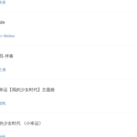
美莱
de
an Walker
员-伴奏
之谦
幸运【我的少女时代】主题曲
馥甄
的少女时代 《小幸运》
馥甄