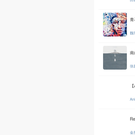
青
魏
南
张
【
An
Re
金