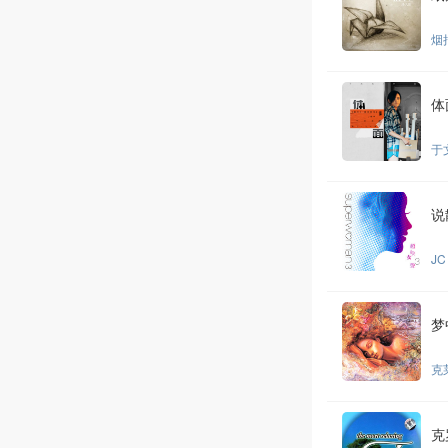
烟
体
于
说
JC
梦
克
克