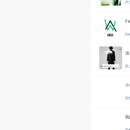
尹
Fa
Al
演
薛
小
田
我
田