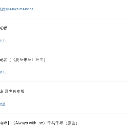
西姆-Maksim·Mrvica
光者
宁儿
光者（《夏至未至》插曲）
宁儿
凉 原声独奏版
碧晨
纯粹】《Always with me》千与千寻（原曲）