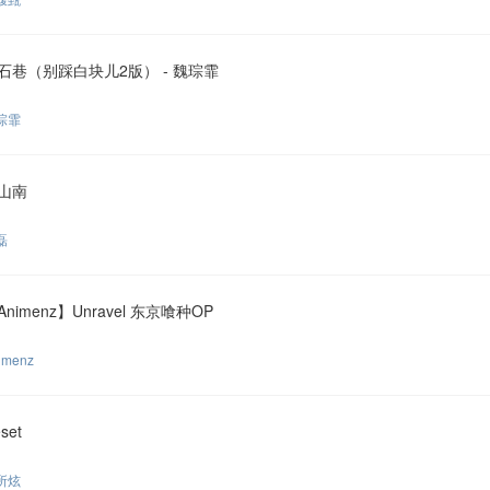
石巷（别踩白块儿2版） - 魏琮霏
琮霏
山南
磊
Animenz】Unravel 东京喰种OP
imenz
set
所炫