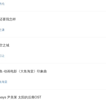
杰伦
还要我怎样
之谦
空之城
石让
鱼-动画电影《大鱼海棠》印象曲
鱼海棠
lways 尹美莱 太阳的后裔OST