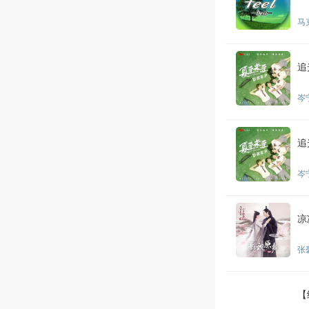
马克
追
岑
追
岑
凉
张
【