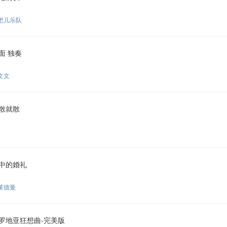
把儿乐队
面 独奏
文文
散就散
中的婚礼
莱德曼
罗地亚狂想曲-完美版