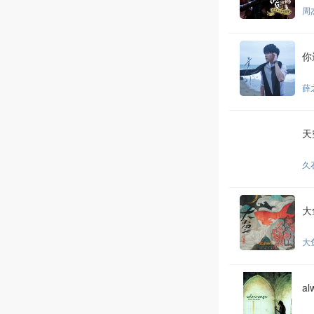
周
你
薛
天
久
大
大
a