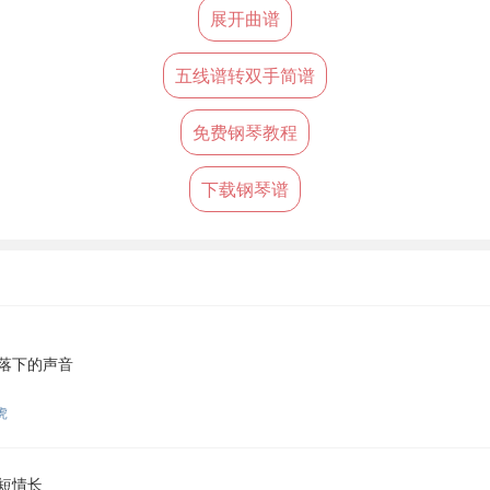
展开曲谱
五线谱转双手简谱
免费钢琴教程
下载钢琴谱
落下的声音
虎
短情长