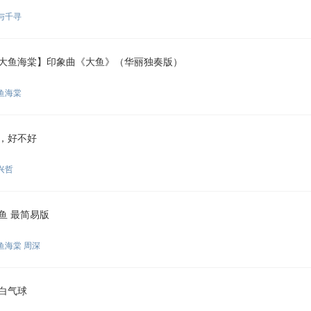
与千寻
大鱼海棠】印象曲《大鱼》（华丽独奏版）
鱼海棠
，好不好
兴哲
鱼 最简易版
鱼海棠 周深
白气球