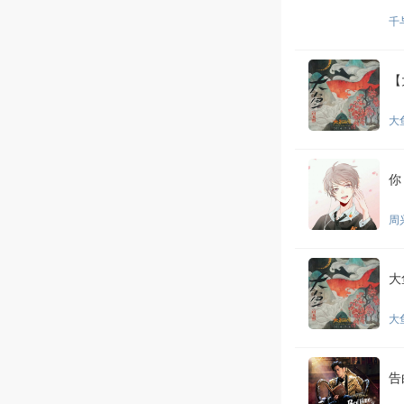
千
【
大
你
周
大
大
告