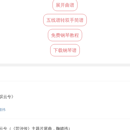
展开曲谱
五线谱转双手简谱
免费钢琴教程
下载钢琴谱
叹云兮》
婧祎
云兮（《芸汐传》主题片尾曲，鞠婧祎）